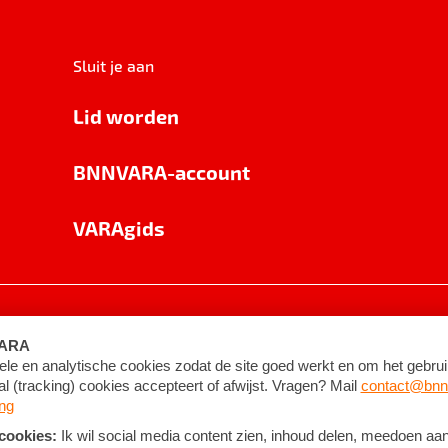
Sluit je aan
Lid worden
BNNVARA-account
VARAgids
voorwaarden
©
2026
BNNVARA