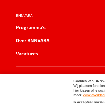
BNNVARA
Programma's
Over BNNVARA
Vacatures
Privacy
Cookie-instellingen
Algemene 