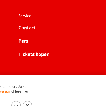
Service
Contact
Pers
Tickets kopen
RSIN 8531 62 402