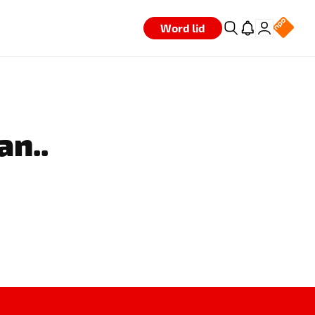
Word lid
an..