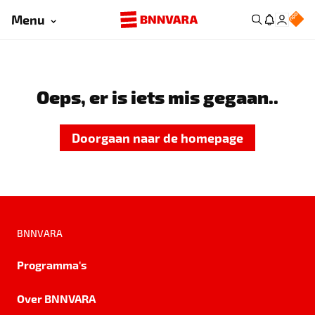
Menu
Oeps, er is iets mis gegaan..
Doorgaan naar de homepage
BNNVARA
Programma's
Over BNNVARA