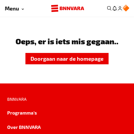
Menu
Oeps, er is iets mis gegaan..
Doorgaan naar de homepage
BNNVARA
Programma's
Over BNNVARA