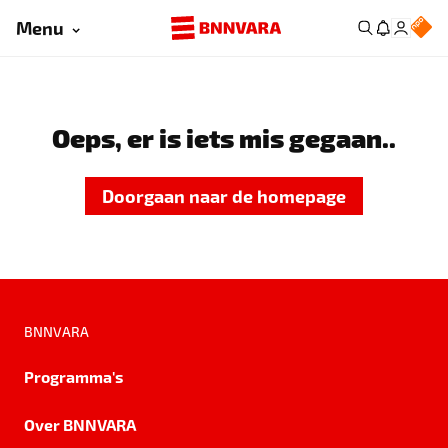
Menu
Oeps, er is iets mis gegaan..
Doorgaan naar de homepage
BNNVARA
Programma's
Over BNNVARA