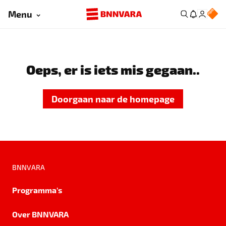
Menu
Oeps, er is iets mis gegaan..
Doorgaan naar de homepage
BNNVARA
Programma's
Over BNNVARA