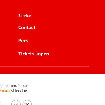
Service
Contact
Pers
Tickets kopen
RSIN 8531 62 402