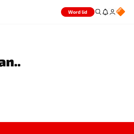
Word lid
an..