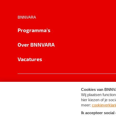
BNNVARA
Programma's
Over BNNVARA
Vacatures
Privacy
Cookie-instellingen
Algemene 