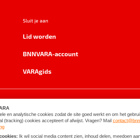
Sluit je aan
Lid worden
BNNVARA-account
VARAgids
voorwaarden
©
2026
BNNVARA