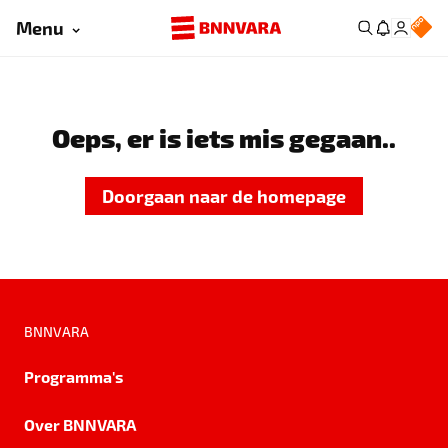
Menu
Oeps, er is iets mis gegaan..
Doorgaan naar de homepage
BNNVARA
Programma's
Over BNNVARA