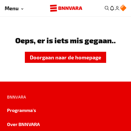
Menu
Oeps, er is iets mis gegaan..
Doorgaan naar de homepage
BNNVARA
Programma's
Over BNNVARA