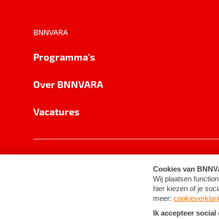
BNNVARA
Programma's
Over BNNVARA
Vacatures
Privacy
Cookie-instellingen
Algemene 