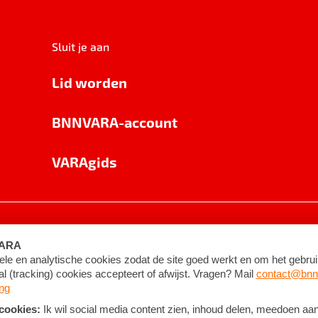
Sluit je aan
Lid worden
BNNVARA-account
VARAgids
voorwaarden
©
2026
BNNVARA