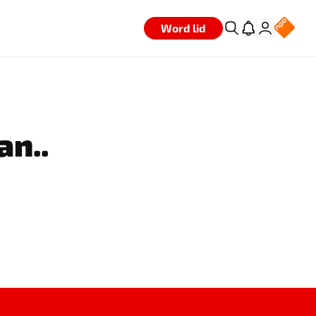
Word lid
an..