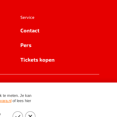
Service
Contact
Pers
Tickets kopen
RSIN 8531 62 402