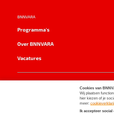
BNNVARA
Programma's
Over BNNVARA
Vacatures
Privacy
Cookie-instellingen
Algemene 