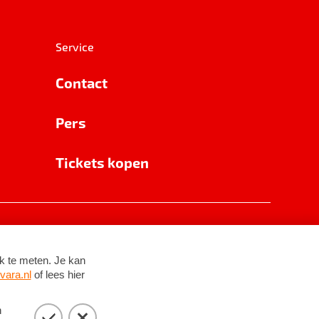
Service
Contact
Pers
Tickets kopen
RSIN 8531 62 402