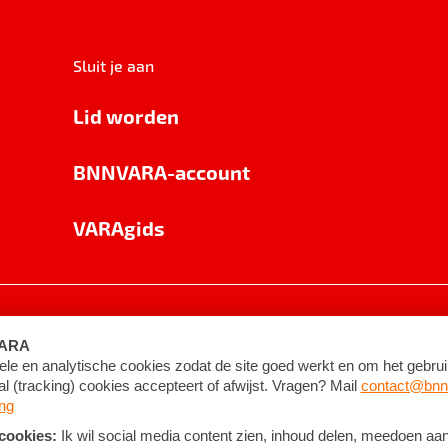
Sluit je aan
Lid worden
BNNVARA-account
VARAgids
voorwaarden
©
2026
BNNVARA