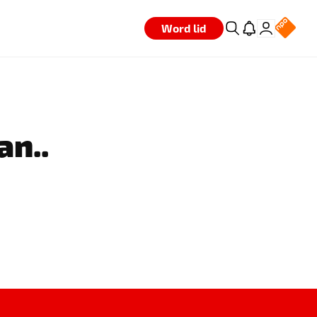
Word lid
an..