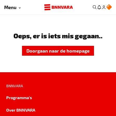
Menu
Oeps, er is iets mis gegaan..
Doorgaan naar de homepage
BNNVARA
Programma's
Over BNNVARA