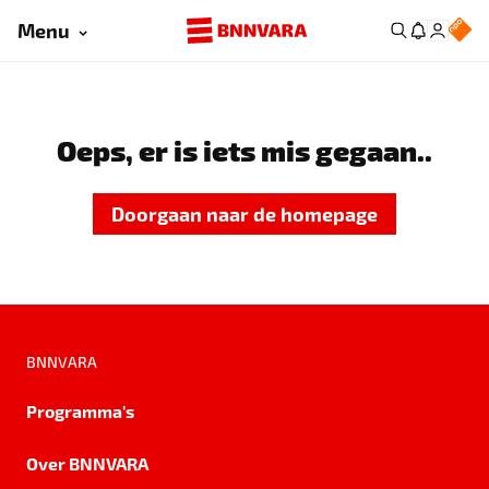
Menu
Oeps, er is iets mis gegaan..
Doorgaan naar de homepage
BNNVARA
Programma's
Over BNNVARA