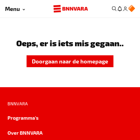
Menu
Oeps, er is iets mis gegaan..
Doorgaan naar de homepage
BNNVARA
Programma's
Over BNNVARA