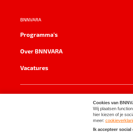
BNNVARA
Programma's
Over BNNVARA
Vacatures
Privacy
Cookie-instellingen
Algemene 