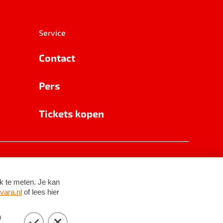
Service
Contact
Pers
Tickets kopen
RSIN 8531 62 402