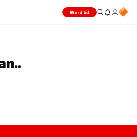
Word lid
an..