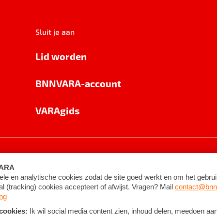
Sluit je aan
Lid worden
BNNVARA-account
VARAgids
voorwaarden
©
2026
BNNVARA