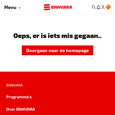
Menu
Oeps, er is iets mis gegaan..
Doorgaan naar de homepage
BNNVARA
Programma's
Over BNNVARA