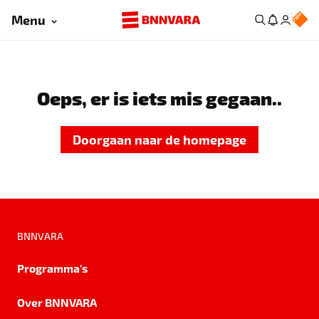
Menu
Oeps, er is iets mis gegaan..
Doorgaan naar de homepage
BNNVARA
Programma's
Over BNNVARA