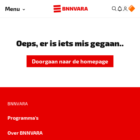
Menu
Oeps, er is iets mis gegaan..
Doorgaan naar de homepage
BNNVARA
Programma's
Over BNNVARA