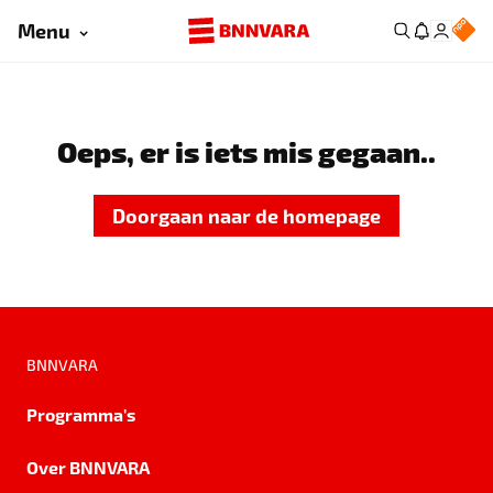
Menu
Oeps, er is iets mis gegaan..
Doorgaan naar de homepage
BNNVARA
Programma's
Over BNNVARA