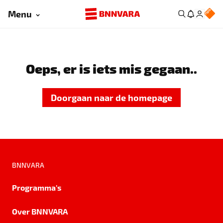
Menu
Oeps, er is iets mis gegaan..
Doorgaan naar de homepage
BNNVARA
Programma's
Over BNNVARA