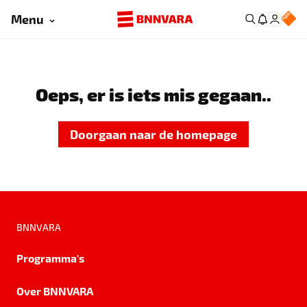
Menu
Oeps, er is iets mis gegaan..
Doorgaan naar de homepage
BNNVARA
Programma's
Over BNNVARA