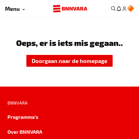
Menu
Oeps, er is iets mis gegaan..
Doorgaan naar de homepage
BNNVARA
Programma's
Over BNNVARA