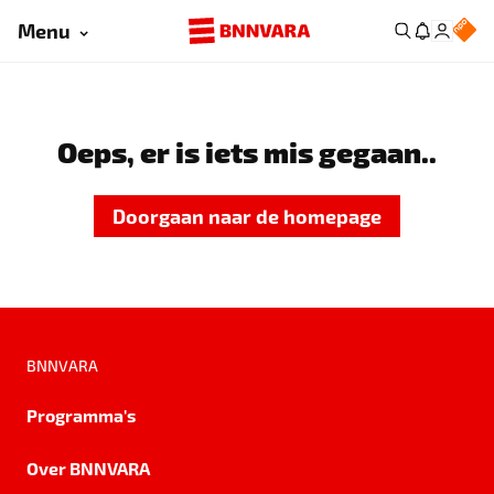
Menu
Oeps, er is iets mis gegaan..
Doorgaan naar de homepage
BNNVARA
Programma's
Over BNNVARA