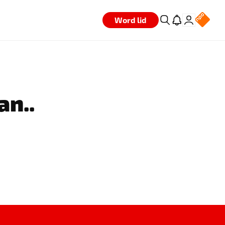
Word lid
an..