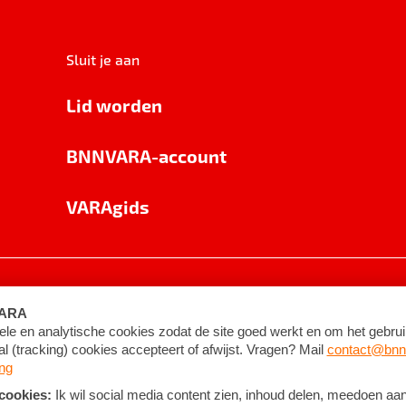
Sluit je aan
Lid worden
BNNVARA-account
VARAgids
voorwaarden
©
2026
BNNVARA