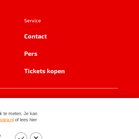
Service
Contact
Pers
Tickets kopen
RSIN 8531 62 402