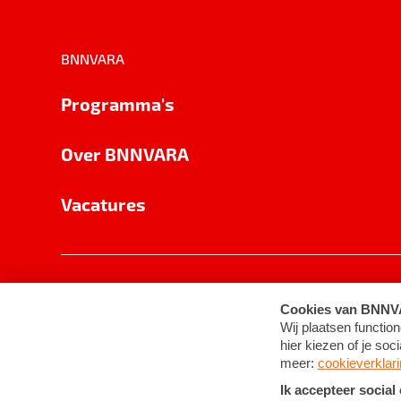
BNNVARA
Programma's
Over BNNVARA
Vacatures
Privacy
Cookie-instellingen
Algemene 