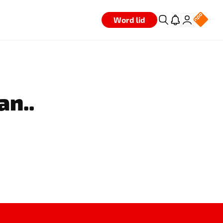
Word lid
an..