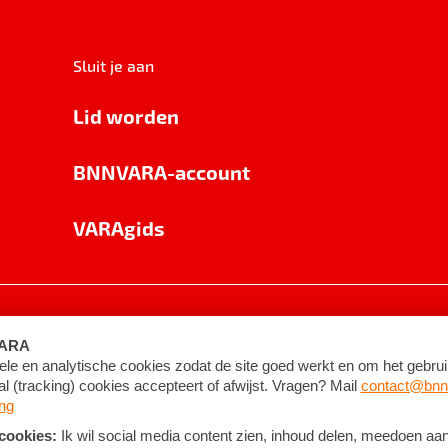
Sluit je aan
Lid worden
BNNVARA-account
VARAgids
voorwaarden
©
2026
BNNVARA