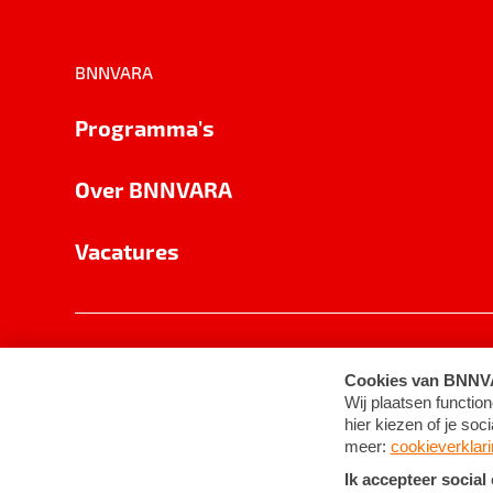
BNNVARA
Programma's
Over BNNVARA
Vacatures
Privacy
Cookie-instellingen
Algemene 