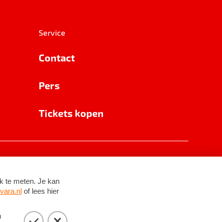
Service
Contact
Pers
Tickets kopen
RSIN 8531 62 402