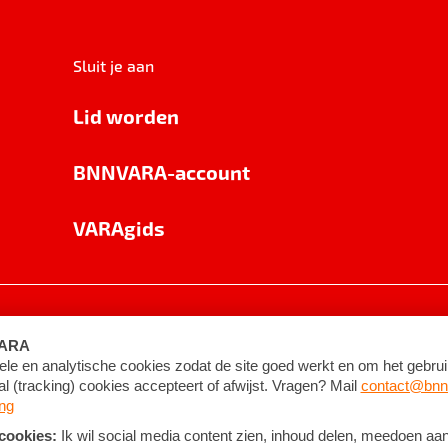
Sluit je aan
Lid worden
BNNVARA-account
VARAgids
voorwaarden
©
2026
BNNVARA