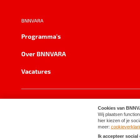
BNNVARA
Programma's
Over BNNVARA
Vacatures
Privacy
Cookie-instellingen
Algemene 