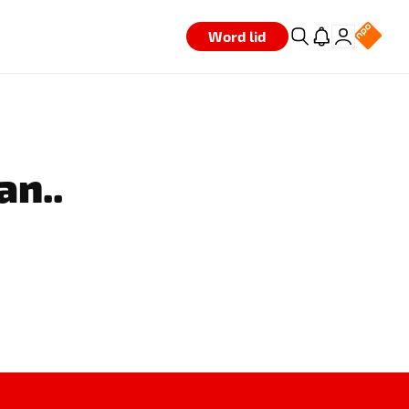
Word lid
an..