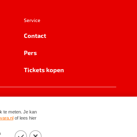
Service
Contact
Pers
Tickets kopen
RSIN 8531 62 402