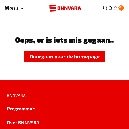
Menu
Oeps, er is iets mis gegaan..
Doorgaan naar de homepage
BNNVARA
Programma's
Over BNNVARA