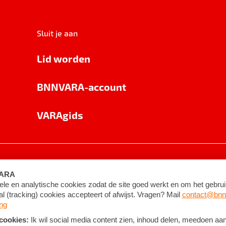
Sluit je aan
Lid worden
BNNVARA-account
VARAgids
voorwaarden
©
2026
BNNVARA