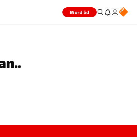
Word lid
an..