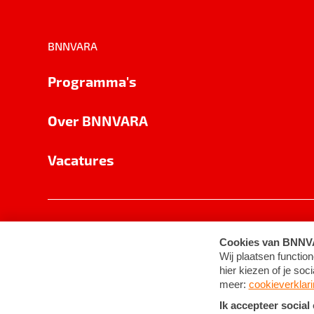
BNNVARA
Programma's
Over BNNVARA
Vacatures
Privacy
Cookie-instellingen
Algemene 