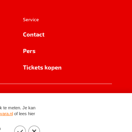
Service
Contact
Pers
Tickets kopen
RSIN 8531 62 402