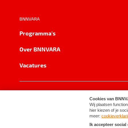
BNNVARA
Programma's
Over BNNVARA
Vacatures
Privacy
Cookie-instellingen
Algemene 