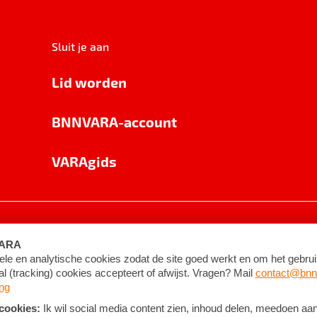
Sluit je aan
Lid worden
BNNVARA-account
VARAgids
voorwaarden
©
2026
BNNVARA