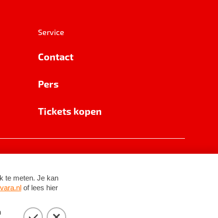
Service
Contact
Pers
Tickets kopen
RSIN 8531 62 402