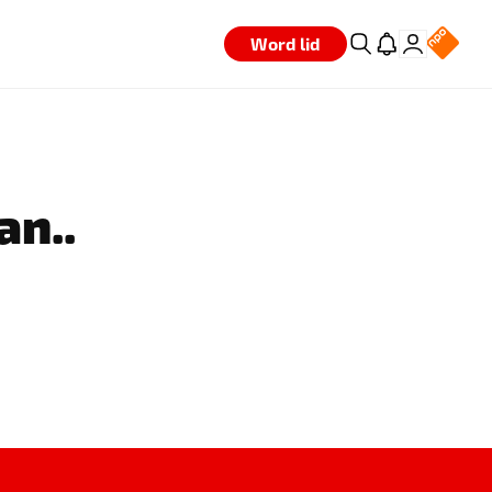
Word lid
an..