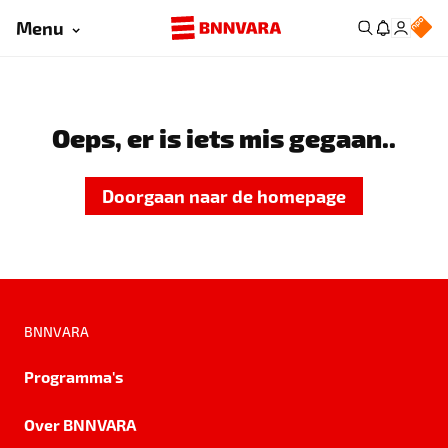
Menu
Oeps, er is iets mis gegaan..
Doorgaan naar de homepage
BNNVARA
Programma's
Over BNNVARA