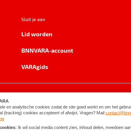
Sluit je aan
Lid worden
BNNVARA-account
VARAgids
voorwaarden
©
2026
BNNVARA