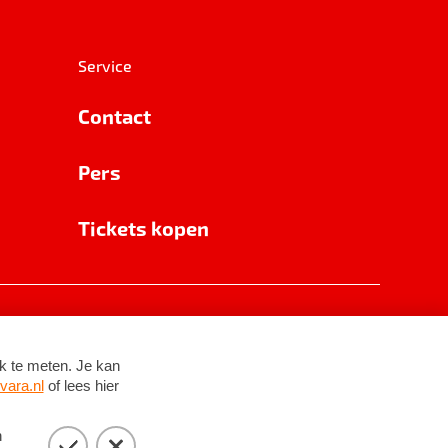
Service
Contact
Pers
Tickets kopen
RSIN 8531 62 402