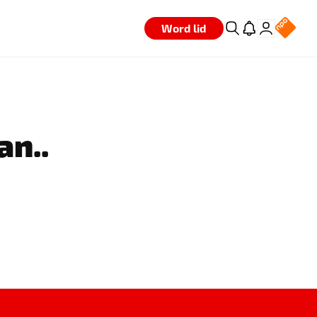
Word lid
an..