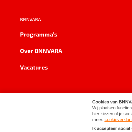
BNNVARA
Programma's
Over BNNVARA
Vacatures
Privacy
Cookie-instellingen
Algemene 