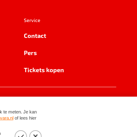
Service
Contact
Pers
Tickets kopen
RSIN 8531 62 402