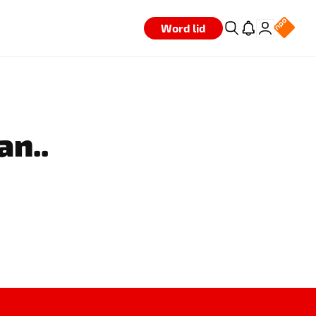
Word lid
an..