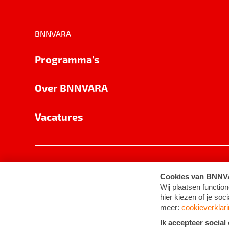
BNNVARA
Programma's
Over BNNVARA
Vacatures
Privacy
Cookie-instellingen
Algemene 