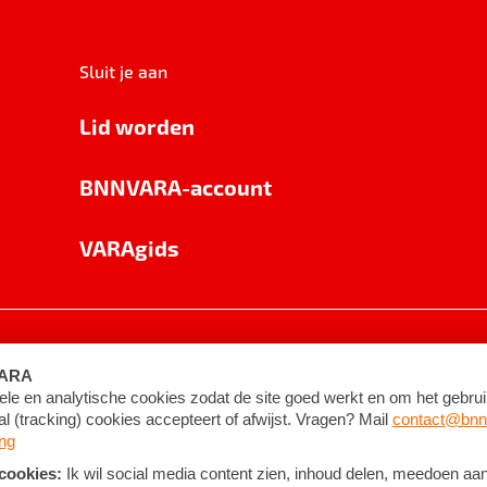
Sluit je aan
Lid worden
BNNVARA-account
VARAgids
voorwaarden
©
2026
BNNVARA