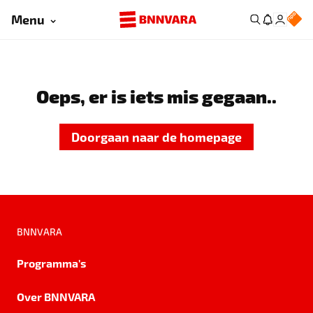
Menu
Oeps, er is iets mis gegaan..
Doorgaan naar de homepage
BNNVARA
Programma's
Over BNNVARA