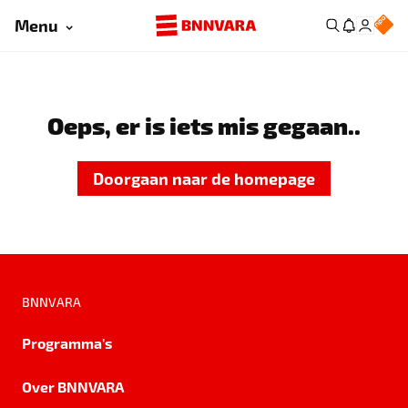
Menu
Oeps, er is iets mis gegaan..
Doorgaan naar de homepage
BNNVARA
Programma's
Over BNNVARA