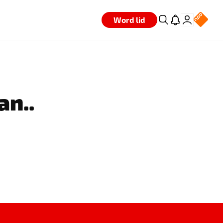
Word lid
an..