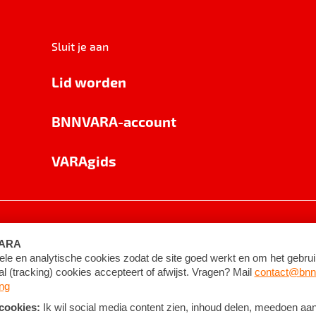
Sluit je aan
Lid worden
BNNVARA-account
VARAgids
voorwaarden
©
2026
BNNVARA