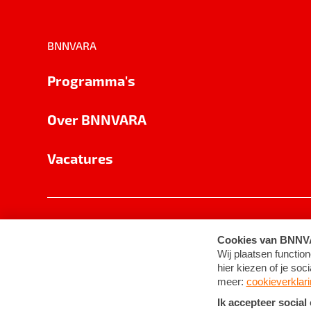
BNNVARA
Programma's
Over BNNVARA
Vacatures
Privacy
Cookie-instellingen
Algemene 