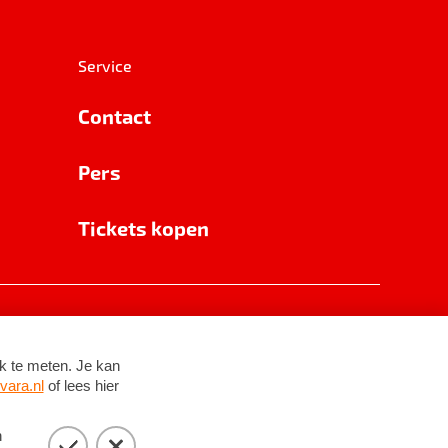
Service
Contact
Pers
Tickets kopen
RSIN 8531 62 402