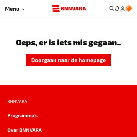
Menu
Oeps, er is iets mis gegaan..
Doorgaan naar de homepage
BNNVARA
Programma's
Over BNNVARA