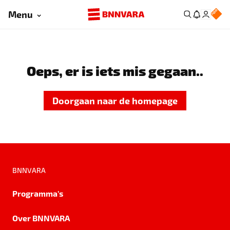
Menu
Oeps, er is iets mis gegaan..
Doorgaan naar de homepage
BNNVARA
Programma's
Over BNNVARA