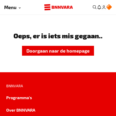
Menu
Oeps, er is iets mis gegaan..
Doorgaan naar de homepage
BNNVARA
Programma's
Over BNNVARA