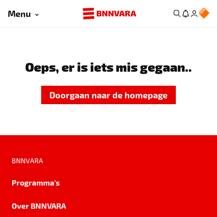
Menu
Oeps, er is iets mis gegaan..
Doorgaan naar de homepage
BNNVARA
Programma's
Over BNNVARA