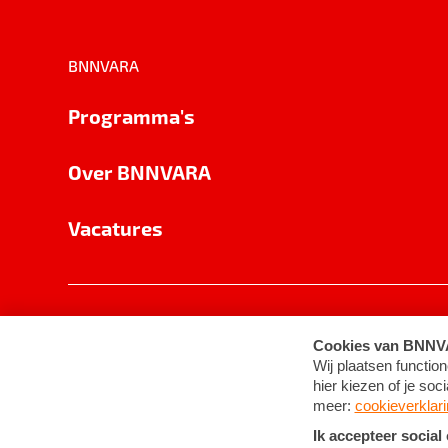
BNNVARA
Programma's
Over BNNVARA
Vacatures
Privacy
Cookie-instellingen
Algemene 