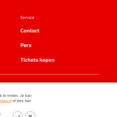
Service
Contact
Pers
Tickets kopen
RSIN 8531 62 402