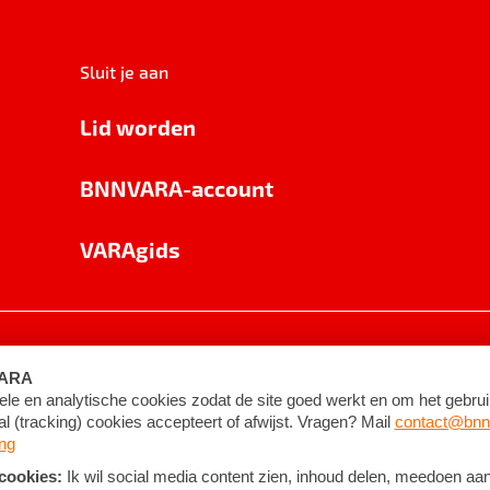
Sluit je aan
Lid worden
BNNVARA-account
VARAgids
voorwaarden
©
2026
BNNVARA