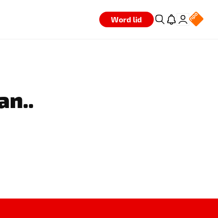
Word lid
an..