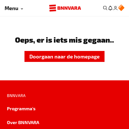
Menu
Oeps, er is iets mis gegaan..
Doorgaan naar de homepage
BNNVARA
Programma's
Over BNNVARA