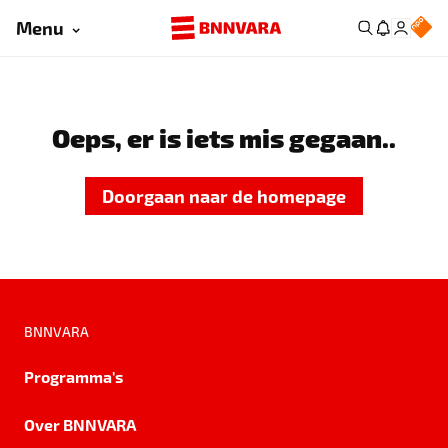
Menu
Oeps, er is iets mis gegaan..
Doorgaan naar de homepage
BNNVARA
Programma's
Over BNNVARA