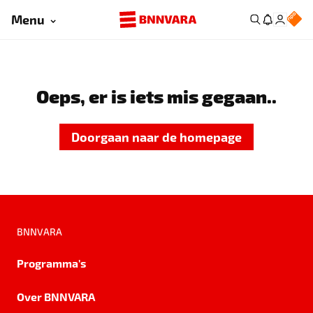
Menu
Oeps, er is iets mis gegaan..
Doorgaan naar de homepage
BNNVARA
Programma's
Over BNNVARA