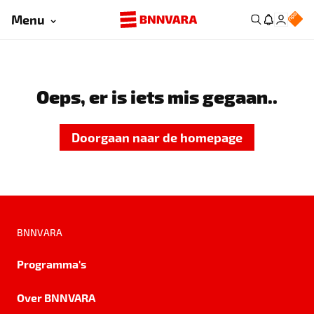
Menu
Oeps, er is iets mis gegaan..
Doorgaan naar de homepage
BNNVARA
Programma's
Over BNNVARA