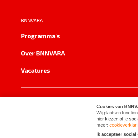
BNNVARA
Programma's
Over BNNVARA
Vacatures
Privacy
Cookie-instellingen
Algemene 