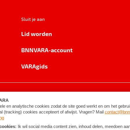
Sluit je aan
Lid worden
BNNVARA-account
VARAgids
voorwaarden
©
2026
BNNVARA