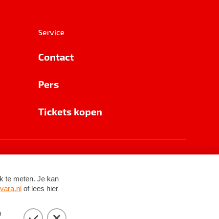
Service
Contact
Pers
Tickets kopen
RSIN 8531 62 402