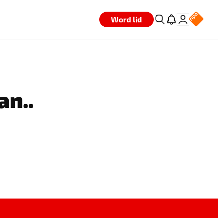
Word lid
an..