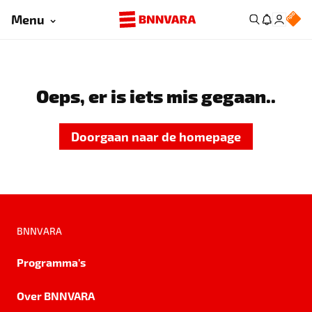
Menu
Oeps, er is iets mis gegaan..
Doorgaan naar de homepage
BNNVARA
Programma's
Over BNNVARA