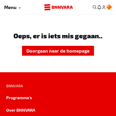
Menu
Oeps, er is iets mis gegaan..
Doorgaan naar de homepage
BNNVARA
Programma's
Over BNNVARA