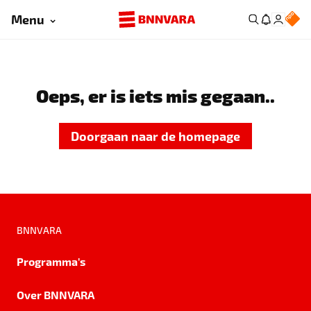
Menu
Oeps, er is iets mis gegaan..
Doorgaan naar de homepage
BNNVARA
Programma's
Over BNNVARA