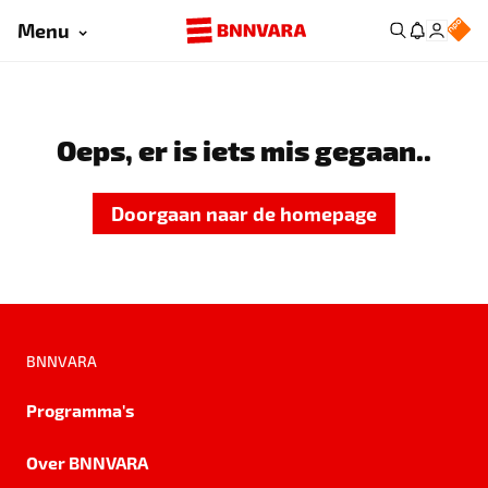
Menu
Oeps, er is iets mis gegaan..
Doorgaan naar de homepage
BNNVARA
Programma's
Over BNNVARA