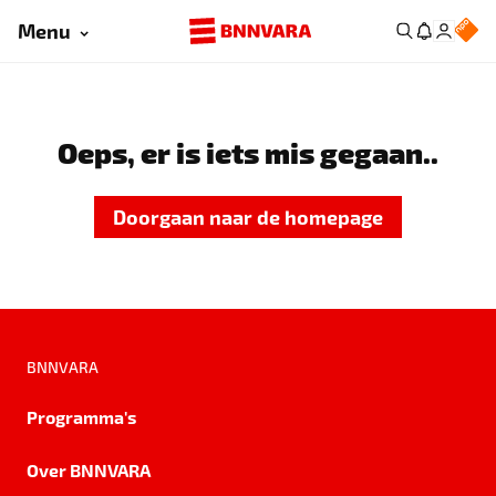
Menu
Oeps, er is iets mis gegaan..
Doorgaan naar de homepage
BNNVARA
Programma's
Over BNNVARA