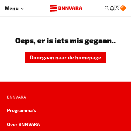
Menu
Oeps, er is iets mis gegaan..
Doorgaan naar de homepage
BNNVARA
Programma's
Over BNNVARA